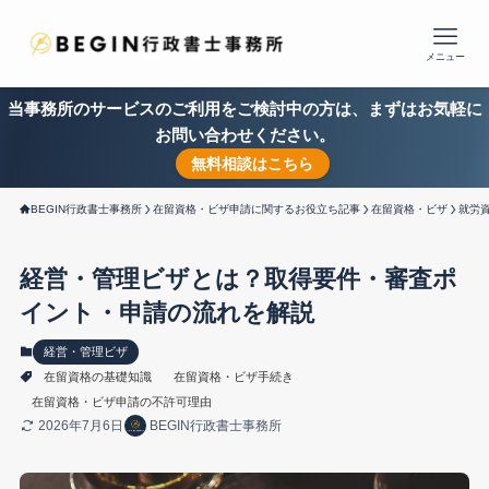
メニュー
当事務所のサービスのご利用をご検討中の方は、まずはお気軽に
お問い合わせください。
無料相談はこちら
BEGIN行政書士事務所
在留資格・ビザ申請に関するお役立ち記事
在留資格・ビザ
就労
経営・管理ビザとは？取得要件・審査ポ
イント・申請の流れを解説
経営・管理ビザ
在留資格の基礎知識
在留資格・ビザ手続き
在留資格・ビザ申請の不許可理由
2026年7月6日
BEGIN行政書士事務所