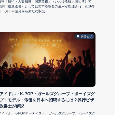
資格「技術・人文知識・国際業務」（いわゆる技人国ビザ）で、
形態（被派遣者）として就労する場合の運用が整理され、2026年
日（月）申請分から新たな取扱...
興行ビザ
アイドル・K-POP・ガールズグループ・ボーイズグ
プ・モデル・俳優を日本へ招聘するには？興行ビザ
政書士が解説
アイドル、K-POPアーティスト、ガールズグループ、ボーイズグ