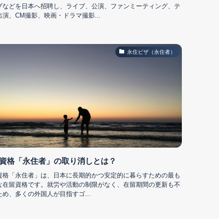
プなどを日本へ招聘し、ライブ、公演、ファンミーティング、テ
出演、CM撮影、映画・ドラマ撮影...
永住ビザ（永住者）
資格「永住者」の取り消しとは？
資格「永住者」は、日本に長期的かつ安定的に暮らすための最も
な在留資格です。就労や活動の制限がなく、在留期間の更新も不
ため、多くの外国人が目指すゴ...