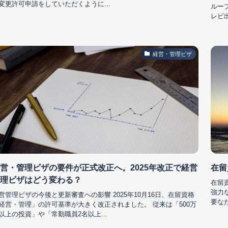
変更許可申請をしていただくように...
ルー
レビ
経営・管理ビザ
営・管理ビザの要件が正式改正へ。2025年改正で経営
在留
理ビザはどう変わる？
在留
強力
営管理ビザの今後と更新審査への影響 2025年10月16日、在留資格
要な
経営・管理」の許可基準が大きく改正されました。 従来は「500万
以上の投資」や「常勤職員2名以上...