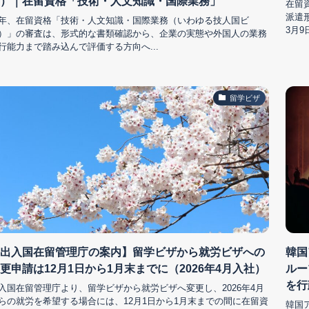
）｜在留資格「技術・人文知識・国際業務」
在留
派遣
年、在留資格「技術・人文知識・国際業務（いわゆる技人国ビ
3月9
）」の審査は、形式的な書類確認から、企業の実態や外国人の業務
行能力まで踏み込んで評価する方向へ...
留学ビザ
出入国在留管理庁の案内】留学ビザから就労ビザへの
韓国
更申請は12月1日から1月末までに（2026年4月入社）
ルー
を行
入国在留管理庁より、留学ビザから就労ビザへ変更し、2026年4月
らの就労を希望する場合には、12月1日から1月末までの間に在留資
韓国