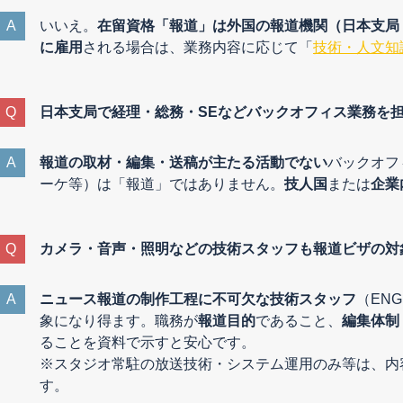
いいえ。
在留資格「報道」は外国の報道機関（日本支局
に雇用
される場合は、業務内容に応じて「
技術・人文知
日本支局で経理・総務・SEなどバックオフィス業務を
報道の取材・編集・送稿が主たる活動でない
バックオフ
ーケ等）は「報道」ではありません。
技人国
または
企業
カメラ・音声・照明などの技術スタッフも報道ビザの対
ニュース報道の制作工程に不可欠な技術スタッフ
（EN
象になり得ます。職務が
報道目的
であること、
編集体制
ることを資料で示すと安心です。
※スタジオ常駐の放送技術・システム運用のみ等は、内
す。