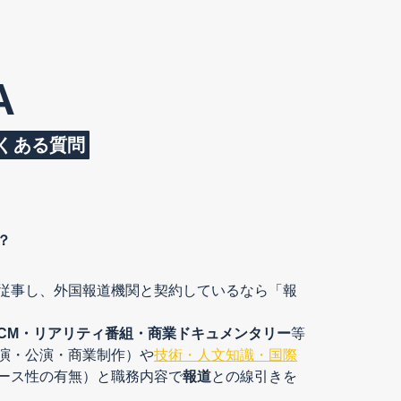
A
くある質問
？
従事し、外国報道機関と契約しているなら「報
CM・リアリティ番組・商業ドキュメンタリー
等
演・公演・商業制作）や
技術・人文知識・国際
ース性の有無）と職務内容で
報道
との線引きを