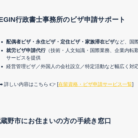
BEGIN行政書士事務所のビザ申請サポート
配偶者ビザ・永住ビザ・定住ビザ・家族滞在ビザ
など、国
就労ビザ申請代行
（技術・人文知識・国際業務、企業内転
サービスを提供
経営管理ビザ／外国人の会社設立／特定活動など幅広く対
➡ 詳しい内容はこちら 👉 [
在留資格・ビザ申請サービス一覧
]
武蔵野市
にお住まいの方の手続き窓口